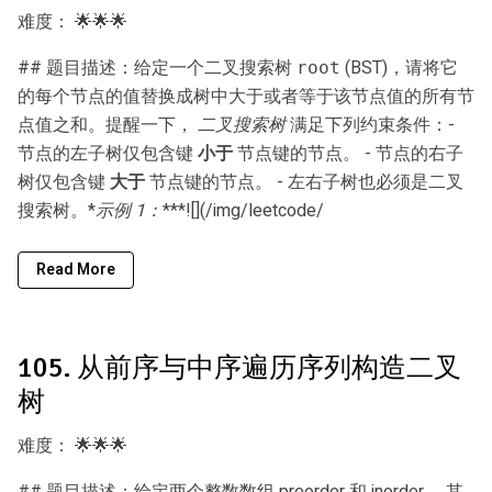
难度：
🌟🌟🌟
## 题目描述：给定一个二叉搜索树
(BST)，请将它
root
的每个节点的值替换成树中大于或者等于该节点值的所有节
点值之和。提醒一下，
二叉搜索树
满足下列约束条件：-
节点的左子树仅包含键
小于
节点键的节点。 - 节点的右子
树仅包含键
大于
节点键的节点。 - 左右子树也必须是二叉
搜索树。*
示例 1：
***![](/img/leetcode/
Read More
105. 从前序与中序遍历序列构造二叉
树
难度：
🌟🌟🌟