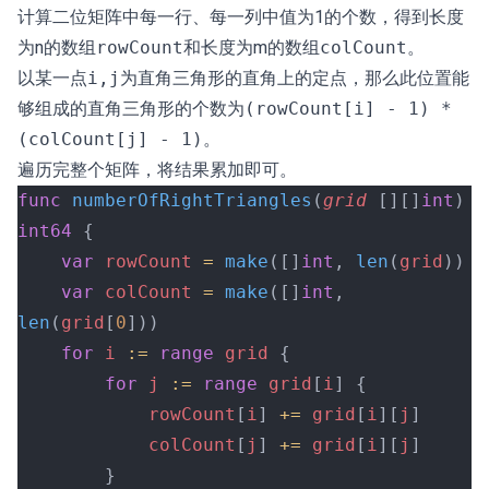
计算二位矩阵中每一行、每一列中值为1的个数，得到长度
为n的数组
和长度为m的数组
。
rowCount
colCount
以某一点
为直角三角形的直角上的定点，那么此位置能
i,j
够组成的直角三角形的个数为
(rowCount[i] - 1) *
。
(colCount[j] - 1)
遍历完整个矩阵，将结果累加即可。
func
 numberOfRightTriangles
(
grid
 [][]
int
) 
int64
 {
	var
 rowCount
 =
 make
([]
int
, 
len
(
grid
))
	var
 colCount
 =
 make
([]
int
, 
len
(
grid
[
0
]))
	for
 i
 :=
 range
 grid
 {
		for
 j
 :=
 range
 grid
[
i
] {
			rowCount
[
i
] 
+=
 grid
[
i
][
j
]
			colCount
[
j
] 
+=
 grid
[
i
][
j
]
		}