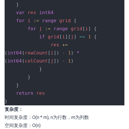
	}
	var
 res
 int64
	for
 i
 :=
 range
 grid
 {
		for
 j
 :=
 range
 grid
[
i
] {
			if
 grid
[
i
][
j
] 
==
 1
 {
				res
 +=
(
int64
(
rowCount
[
i
]) 
-
 1
) 
*
(
int64
(
colCount
[
j
]) 
-
 1
)
			}
		}
	}
	return
 res
}
复杂度：
时间复杂度：O(n * m), n为行数，m为列数
空间复杂度：O(n)