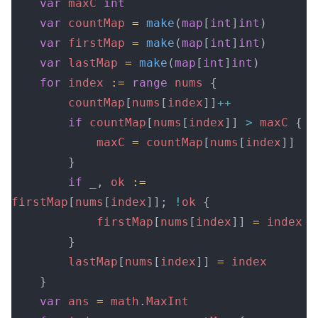
	var
 maxC
 int
	var
 countMap
 =
 make
(
map
[
int
]
int
)
	var
 firstMap
 =
 make
(
map
[
int
]
int
)
	var
 lastMap
 =
 make
(
map
[
int
]
int
)
	for
 index
 :=
 range
 nums
 {
		countMap
[
nums
[
index
]]
++
		if
 countMap
[
nums
[
index
]] 
>
 maxC
 {
			maxC
 =
 countMap
[
nums
[
index
]]
		}
		if
 _
, 
ok
 :=
firstMap
[
nums
[
index
]]; 
!
ok
 {
			firstMap
[
nums
[
index
]] 
=
 index
		}
		lastMap
[
nums
[
index
]] 
=
 index
	}
	var
 ans
 =
 math
.
MaxInt