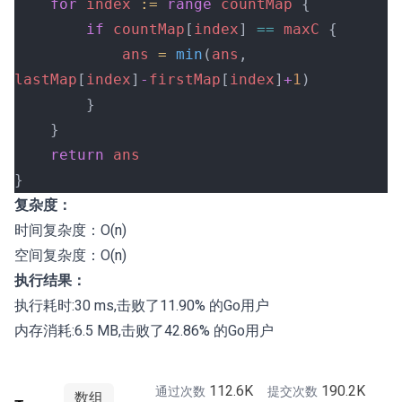
	for
 index
 :=
 range
 countMap
 {
		if
 countMap
[
index
] 
==
 maxC
 {
			ans
 =
 min
(
ans
, 
lastMap
[
index
]
-
firstMap
[
index
]
+
1
)
		}
	}
	return
 ans
}
复杂度：
时间复杂度：O(n)
空间复杂度：O(n)
执行结果：
执行耗时:30 ms,击败了11.90% 的Go用户
内存消耗:6.5 MB,击败了42.86% 的Go用户
112.6K
190.2K
通过次数
提交次数
数组