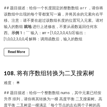
## 题目描述：给你一个长度固定的整数数组
，请你将
arr
该数组中出现的每个零都复写一遍，并将其余的元素向右平
移。注意：请不要在超过该数组长度的位置写入元素。请对
输入的数组
就地
进行上述修改，不要从函数返回任何东
西。
示例 1：
``` 输入：arr = [1,0,2,3,0,4,5,0] 输出：
[1,0,0,2,3,0,0,4] 解释：调用函数后，输入的数组
Read More
108. 将有序数组转换为二叉搜索树
难度：
🌟
## 题目描述：给你一个整数数组 nums ，其中元素已经按
升序 排列，请你将其转换为一棵 高度平衡 二叉搜索树。高
度平衡 二叉树是一棵满足「每个节点的左右两个子树的高